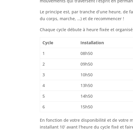
mouvements qui traversent l’esprit en perma
Le principe est, par tranche d’une heure, de fa
du corps, marche, …) et de recommencer !
Chaque cycle débute à heure fixée et organisé
Cycle
Installation
1
08h50
2
09h50
3
10h50
4
13h50
5
14h50
6
15h50
En fonction de votre disponibilité et de votre 
installant 10’ avant l’heure du cycle fixé et f